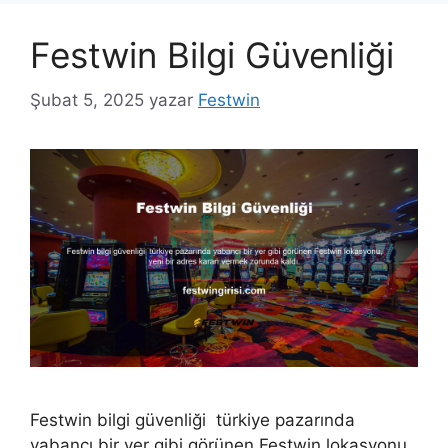
Festwin Bilgi Güvenliği
Şubat 5, 2025
yazar
Festwin
Festwin bilgi güvenliği türkiye pazarında
yabancı bir yer gibi görünen Festwin lokasyonu,