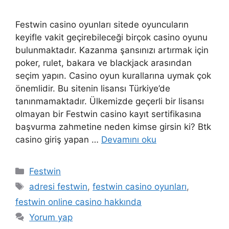
Festwin casino oyunları sitede oyuncuların
keyifle vakit geçirebileceği birçok casino oyunu
bulunmaktadır. Kazanma şansınızı artırmak için
poker, rulet, bakara ve blackjack arasından
seçim yapın. Casino oyun kurallarına uymak çok
önemlidir. Bu sitenin lisansı Türkiye’de
tanınmamaktadır. Ülkemizde geçerli bir lisansı
olmayan bir Festwin casino kayıt sertifikasına
başvurma zahmetine neden kimse girsin ki? Btk
casino giriş yapan …
Devamını oku
Kategoriler
Festwin
Etiketler
adresi festwin
,
festwin casino oyunları
,
festwin online casino hakkında
Yorum yap