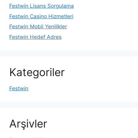
Festwin Lisans Sorgulama
Festwin Casino Hizmetleri
Festwin Mobil Yenilikler
Festwin Hedef Adres
Kategoriler
Festwin
Arşivler