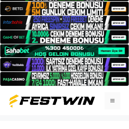
İçeriğe
atla
Menü