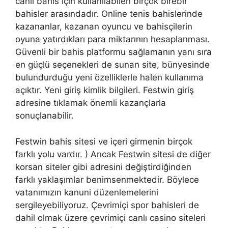
canlı bahis için kullanılabilen birçok birebir
bahisler arasındadır. Online tenis bahislerinde
kazananlar, kazanan oyuncu ve bahisçilerin
oyuna yatırdıkları para miktarının hesaplanması.
Güvenli bir bahis platformu sağlamanın yanı sıra
en güçlü seçenekleri de sunan site, bünyesinde
bulundurduğu yeni özelliklerle halen kullanıma
açıktır. Yeni giriş kimlik bilgileri. Festwin giriş
adresine tıklamak önemli kazançlarla
sonuçlanabilir.
Festwin bahis sitesi ve içeri girmenin birçok
farklı yolu vardır. ) Ancak Festwin sitesi de diğer
korsan siteler gibi adresini değiştirdiğinden
farklı yaklaşımlar benimsenmektedir. Böylece
vatanımızın kanuni düzenlemelerini
sergileyebiliyoruz. Çevrimiçi spor bahisleri de
dahil olmak üzere çevrimiçi canlı casino siteleri