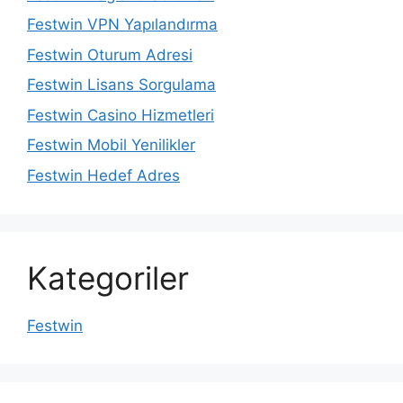
Festwin VPN Yapılandırma
Festwin Oturum Adresi
Festwin Lisans Sorgulama
Festwin Casino Hizmetleri
Festwin Mobil Yenilikler
Festwin Hedef Adres
Kategoriler
Festwin