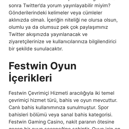
sonra Twitter’da yorum yayınlayabilir miyim?
Gönderilerindeki kelimeler veya cümleler
aklınızda olmalı. İçeriğin niteliği ne olursa olsun,
olumlu ya da olumsuz pek çok paylaşımınız
Twitter akışınızda yayınlanacak ve
ziyaretçilerinize ve kullanıcılarınıza bilgilendirici
bir şekilde sunulacaktır.
Festwin Oyun
İçerikleri
Festwin Çevrimiçi Hizmeti aracılığıyla iki temel
çevrimiçi hizmet türü, bahis ve oyun mevcuttur.
Canlı bahis kullanımınıza sunulmuştur. Spor
bahisleri bölümü veya sanal bahis kategorisi.
Festwin Gaming Casino, nakit paranın ötesine