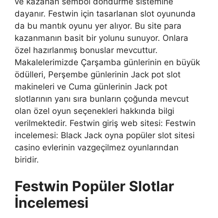
ve kazanan sembol döndürme sistemine
dayanır. Festwin için tasarlanan slot oyununda
da bu mantık oyunu yer alıyor. Bu site para
kazanmanın basit bir yolunu sunuyor. Onlara
özel hazırlanmış bonuslar mevcuttur.
Makalelerimizde Çarşamba günlerinin en büyük
ödülleri, Perşembe günlerinin Jack pot slot
makineleri ve Cuma günlerinin Jack pot
slotlarının yanı sıra bunların çoğunda mevcut
olan özel oyun seçenekleri hakkında bilgi
verilmektedir. Festwin giriş web sitesi: Festwin
incelemesi: Black Jack oyna popüler slot sitesi
casino evlerinin vazgeçilmez oyunlarından
biridir.
Festwin Popüler Slotlar
İncelemesi