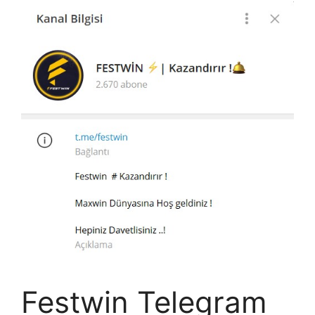
Festwin Telegram