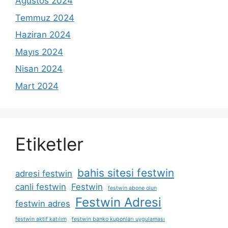
Ağustos 2024
Temmuz 2024
Haziran 2024
Mayıs 2024
Nisan 2024
Mart 2024
Etiketler
bahis sitesi festwin
adresi festwin
canli festwin
Festwin
festwin abone olun
Festwin Adresi
festwin adres
festwin aktif katılım
festwin banko kuponları uygulaması