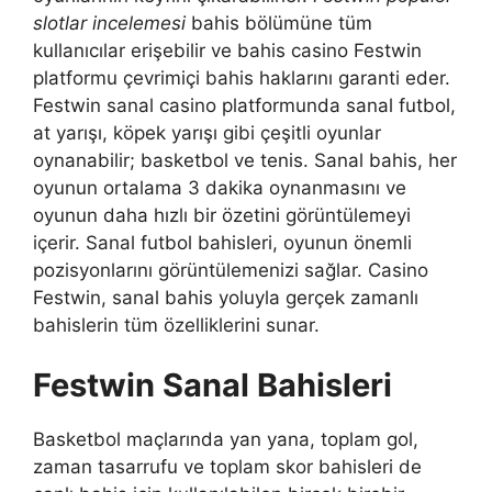
slotlar incelemesi
bahis bölümüne tüm
kullanıcılar erişebilir ve bahis casino Festwin
platformu çevrimiçi bahis haklarını garanti eder.
Festwin sanal casino platformunda sanal futbol,
at yarışı, köpek yarışı gibi çeşitli oyunlar
oynanabilir; basketbol ve tenis. Sanal bahis, her
oyunun ortalama 3 dakika oynanmasını ve
oyunun daha hızlı bir özetini görüntülemeyi
içerir. Sanal futbol bahisleri, oyunun önemli
pozisyonlarını görüntülemenizi sağlar. Casino
Festwin, sanal bahis yoluyla gerçek zamanlı
bahislerin tüm özelliklerini sunar.
Festwin Sanal Bahisleri
Basketbol maçlarında yan yana, toplam gol,
zaman tasarrufu ve toplam skor bahisleri de