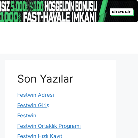
Son Yazılar
Festwin Adresi
Festwin Giriş
Festwin
Festwin Ortaklık Programı
Festwin Hızlı Kayıt