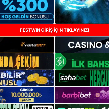
FESTWIN GİRİŞ İÇİN TIKLAYINIZ!