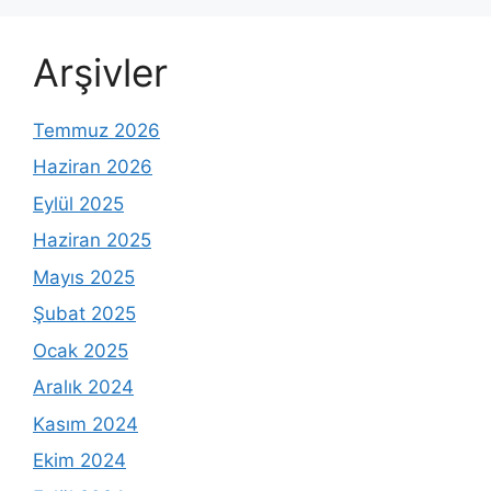
Arşivler
Temmuz 2026
Haziran 2026
Eylül 2025
Haziran 2025
Mayıs 2025
Şubat 2025
Ocak 2025
Aralık 2024
Kasım 2024
Ekim 2024