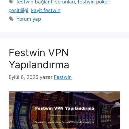
Etiketler
festwin bağlantı sorunları
,
festwin poker
çeşitliliği
,
kayit festwin
Yorum yap
Festwin VPN
Yapılandırma
Eylül 6, 2025
yazar
Festwin