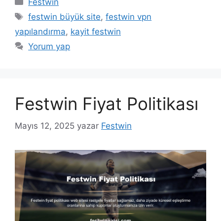
Kategoriler
Festwin
Etiketler
festwin büyük site
,
festwin vpn
yapılandırma
,
kayit festwin
Yorum yap
Festwin Fiyat Politikası
Mayıs 12, 2025
yazar
Festwin