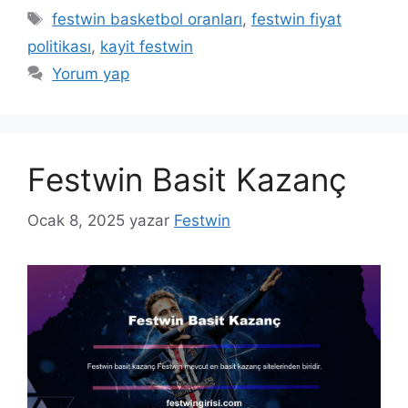
Etiketler
festwin basketbol oranları
,
festwin fiyat
politikası
,
kayit festwin
Yorum yap
Festwin Basit Kazanç
Ocak 8, 2025
yazar
Festwin