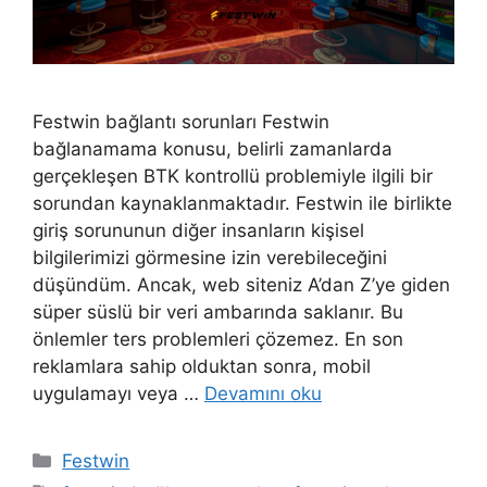
Festwin bağlantı sorunları Festwin
bağlanamama konusu, belirli zamanlarda
gerçekleşen BTK kontrollü problemiyle ilgili bir
sorundan kaynaklanmaktadır. Festwin ile birlikte
giriş sorununun diğer insanların kişisel
bilgilerimizi görmesine izin verebileceğini
düşündüm. Ancak, web siteniz A’dan Z’ye giden
süper süslü bir veri ambarında saklanır. Bu
önlemler ters problemleri çözemez. En son
reklamlara sahip olduktan sonra, mobil
uygulamayı veya …
Devamını oku
Kategoriler
Festwin