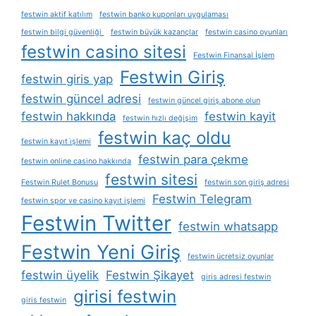
festwin aktif katılım
festwin banko kuponları uygulaması
festwin bilgi güvenliği
festwin büyük kazançlar
festwin casino oyunları
festwin casino sitesi
Festwin Finansal İşlem
Festwin Giriş
festwin giris yap
festwin güncel adresi
festwin güncel giriş abone olun
festwin hakkında
festwin kayit
festwin hızlı değişim
festwin kaç oldu
festwin kayıt i̇şlemi
festwin para çekme
festwin online casino hakkında
festwin sitesi
Festwin Rulet Bonusu
festwin son giriş adresi
Festwin Telegram
festwin spor ve casino kayıt işlemi
Festwin Twitter
festwin whatsapp
Festwin Yeni Giriş
festwin ücretsiz oyunlar
festwin üyelik
Festwin Şikayet
giris adresi festwin
girisi festwin
giris festwin