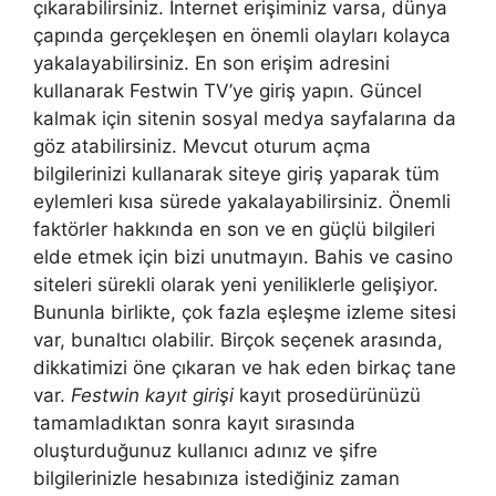
çıkarabilirsiniz. İnternet erişiminiz varsa, dünya
çapında gerçekleşen en önemli olayları kolayca
yakalayabilirsiniz. En son erişim adresini
kullanarak Festwin TV’ye giriş yapın. Güncel
kalmak için sitenin sosyal medya sayfalarına da
göz atabilirsiniz. Mevcut oturum açma
bilgilerinizi kullanarak siteye giriş yaparak tüm
eylemleri kısa sürede yakalayabilirsiniz. Önemli
faktörler hakkında en son ve en güçlü bilgileri
elde etmek için bizi unutmayın. Bahis ve casino
siteleri sürekli olarak yeni yeniliklerle gelişiyor.
Bununla birlikte, çok fazla eşleşme izleme sitesi
var, bunaltıcı olabilir. Birçok seçenek arasında,
dikkatimizi öne çıkaran ve hak eden birkaç tane
var.
Festwin kayıt girişi
kayıt prosedürünüzü
tamamladıktan sonra kayıt sırasında
oluşturduğunuz kullanıcı adınız ve şifre
bilgilerinizle hesabınıza istediğiniz zaman