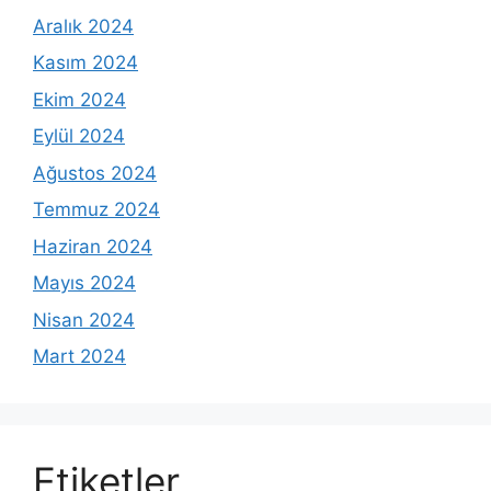
Aralık 2024
Kasım 2024
Ekim 2024
Eylül 2024
Ağustos 2024
Temmuz 2024
Haziran 2024
Mayıs 2024
Nisan 2024
Mart 2024
Etiketler