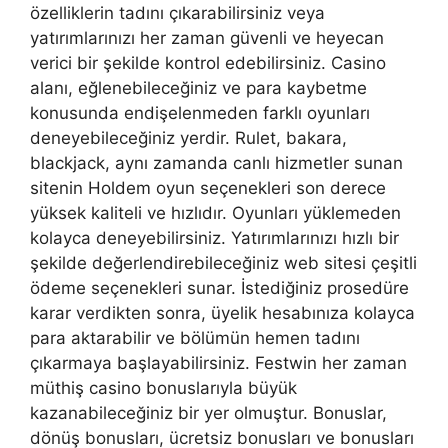
özelliklerin tadını çıkarabilirsiniz veya
yatırımlarınızı her zaman güvenli ve heyecan
verici bir şekilde kontrol edebilirsiniz. Casino
alanı, eğlenebileceğiniz ve para kaybetme
konusunda endişelenmeden farklı oyunları
deneyebileceğiniz yerdir. Rulet, bakara,
blackjack, aynı zamanda canlı hizmetler sunan
sitenin Holdem oyun seçenekleri son derece
yüksek kaliteli ve hızlıdır. Oyunları yüklemeden
kolayca deneyebilirsiniz. Yatırımlarınızı hızlı bir
şekilde değerlendirebileceğiniz web sitesi çeşitli
ödeme seçenekleri sunar. İstediğiniz prosedüre
karar verdikten sonra, üyelik hesabınıza kolayca
para aktarabilir ve bölümün hemen tadını
çıkarmaya başlayabilirsiniz. Festwin her zaman
müthiş casino bonuslarıyla büyük
kazanabileceğiniz bir yer olmuştur. Bonuslar,
dönüş bonusları, ücretsiz bonusları ve bonusları