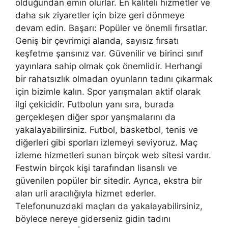
olduğundan emin olurlar. En kaliteli hizmetler ve
daha sık ziyaretler için bize geri dönmeye
devam edin. Başarı: Popüler ve önemli fırsatlar.
Geniş bir çevrimiçi alanda, sayısız fırsatı
keşfetme şansınız var. Güvenilir ve birinci sınıf
yayınlara sahip olmak çok önemlidir. Herhangi
bir rahatsızlık olmadan oyunların tadını çıkarmak
için bizimle kalın. Spor yarışmaları aktif olarak
ilgi çekicidir. Futbolun yanı sıra, burada
gerçekleşen diğer spor yarışmalarını da
yakalayabilirsiniz. Futbol, basketbol, tenis ve
diğerleri gibi sporları izlemeyi seviyoruz. Maç
izleme hizmetleri sunan birçok web sitesi vardır.
Festwin birçok kişi tarafından lisanslı ve
güvenilen popüler bir sitedir. Ayrıca, ekstra bir
alan urli aracılığıyla hizmet ederler.
Telefonunuzdaki maçları da yakalayabilirsiniz,
böylece nereye giderseniz gidin tadını