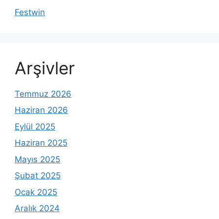
Festwin
Arşivler
Temmuz 2026
Haziran 2026
Eylül 2025
Haziran 2025
Mayıs 2025
Şubat 2025
Ocak 2025
Aralık 2024