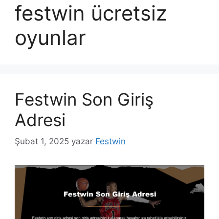
festwin ücretsiz
oyunlar
Festwin Son Giriş
Adresi
Şubat 1, 2025
yazar
Festwin