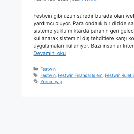
Festwin gibi uzun süredir burada olan web
yardımcı oluyor. Para ondalık bir dizide s
sisteme yüklü miktarda paranın geri gelece
kullanarak sistemini dış tehditlere karşı k
uygulamaları kullanıyor. Bazı insanlar İnte
Devamını oku
Kategoriler
Festwin
Etiketler
Festwin
,
Festwin Finansal İşlem
,
Festwin Rulet
Yorum yap