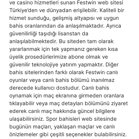
ve casino hizmetleri sunan Festwin web sitesi
Türkiye’den ve dünyadan erişilebilir. Kaliteli bir
hizmet sunduğu, gelişmiş altyapısı ve uygun
bahis oranlarından da anlaşılmaktadır. Ayrıca
güvenilirliği taşıdığı lisanstan da
anlaşılabilmektedir. Bu siteden tam olarak
yararlanmak için tek yapmanız gereken kısa
üyelik prosedürlerimize abone olmak ve
güvenilir teknolojiye yatırım yapmaktır. Diğer
bahis sitelerinden farklı olarak Festwin canlı
oyunlar veya canlı bahis bölümü inanılmaz
derecede kullanıcı dostudur. Canlı bahis
oynamak için maç ekranına girmeden oranlara
tıklayabilir veya maç detayları bölümünü ziyaret
ederek canlı maç hakkında güncel bilgilere
ulaşabilirsiniz. Spor bahisleri web sitesinde
bugünün maçları, yaklaşan maçlar ve canlı
önizlemeler gibi çeşitli seçenekler bulabilirsiniz.