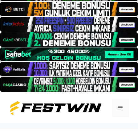
İçeriğe
atla
Menü