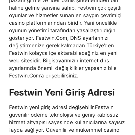
pazara girme ve lider bahis şirketlerinden biri
haline gelme şansına sahip. Festwin çok çeşitli
oyunlar ve hizmetler sunan en saygın çevrimiçi
casino platformlarından biridir. Yani öncelikle
oyunun yönetimi tarafından yasallaştırıldığını
gösteriyor. Festwin.Com, DNS ayarlarınızı
değiştirmenize gerek kalmadan Türkiye’den
Festwin kolayca içe aktarabileceğiniz en yeni
web sitesidir. Bilgisayarınızın internet dns
ayarlarında önemli değişiklikler yapsanız bile
Festwin.Com’a erişebilirsiniz.
Festwin Yeni Giriş Adresi
Festwin yeni giriş adresi değişebilir.Festwin
güvenilir ödeme teknolojisi ve geniş kablosuz
hizmet altyapısı sayesinde kullanıcılarına sayısız
fayda sağlıyor. Güvenilir ve mükemmel casino