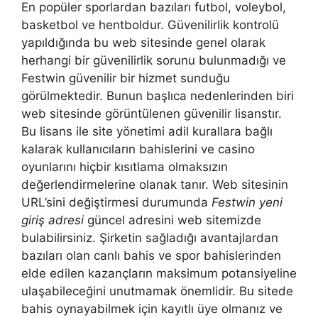
En popüler sporlardan bazıları futbol, ​​voleybol,
basketbol ve hentboldur. Güvenilirlik kontrolü
yapıldığında bu web sitesinde genel olarak
herhangi bir güvenilirlik sorunu bulunmadığı ve
Festwin güvenilir bir hizmet sunduğu
görülmektedir. Bunun başlıca nedenlerinden biri
web sitesinde görüntülenen güvenilir lisanstır.
Bu lisans ile site yönetimi adil kurallara bağlı
kalarak kullanıcıların bahislerini ve casino
oyunlarını hiçbir kısıtlama olmaksızın
değerlendirmelerine olanak tanır. Web sitesinin
URL’sini değiştirmesi durumunda
Festwin yeni
giriş adresi
güncel adresini web sitemizde
bulabilirsiniz. Şirketin sağladığı avantajlardan
bazıları olan canlı bahis ve spor bahislerinden
elde edilen kazançların maksimum potansiyeline
ulaşabileceğini unutmamak önemlidir. Bu sitede
bahis oynayabilmek için kayıtlı üye olmanız ve