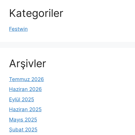
Kategoriler
Festwin
Arşivler
Temmuz 2026
Haziran 2026
Eylül 2025
Haziran 2025
Mayıs 2025
Şubat 2025