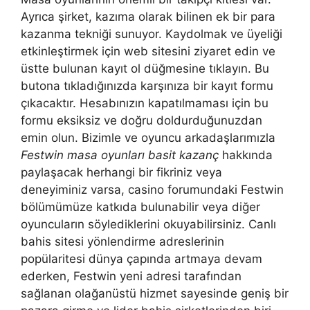
Ayrıca şirket, kazıma olarak bilinen ek bir para
kazanma tekniği sunuyor. Kaydolmak ve üyeliği
etkinleştirmek için web sitesini ziyaret edin ve
üstte bulunan kayıt ol düğmesine tıklayın. Bu
butona tıkladığınızda karşınıza bir kayıt formu
çıkacaktır. Hesabınızın kapatılmaması için bu
formu eksiksiz ve doğru doldurduğunuzdan
emin olun. Bizimle ve oyuncu arkadaşlarımızla
Festwin masa oyunları basit kazanç
hakkında
paylaşacak herhangi bir fikriniz veya
deneyiminiz varsa, casino forumundaki Festwin
bölümümüze katkıda bulunabilir veya diğer
oyuncuların söylediklerini okuyabilirsiniz. Canlı
bahis sitesi yönlendirme adreslerinin
popülaritesi dünya çapında artmaya devam
ederken, Festwin yeni adresi tarafından
sağlanan olağanüstü hizmet sayesinde geniş bir