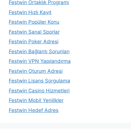
Festwin Ortaklık Programı
Festwin Hızlı Kayıt
Festwin Popüler Konu
Festwin Sanal Sporlar
Festwin Poker Adresi
Festwin Bağlantı Sorunları
Festwin VPN Yapılandırma
Festwin Oturum Adresi
Festwin Lisans Sorgulama
Festwin Casino Hizmetleri
Festwin Mobil Yenilikler
Festwin Hedef Adres