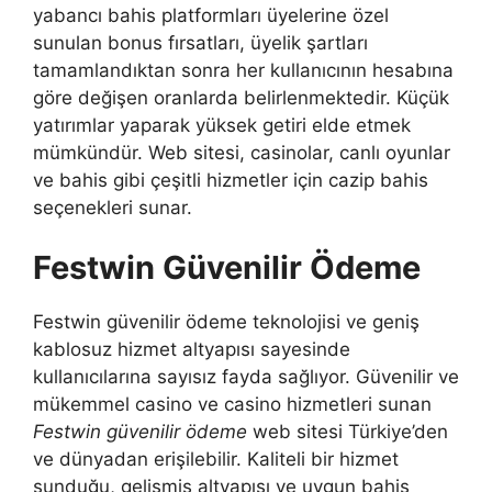
yabancı bahis platformları üyelerine özel
sunulan bonus fırsatları, üyelik şartları
tamamlandıktan sonra her kullanıcının hesabına
göre değişen oranlarda belirlenmektedir. Küçük
yatırımlar yaparak yüksek getiri elde etmek
mümkündür. Web sitesi, casinolar, canlı oyunlar
ve bahis gibi çeşitli hizmetler için cazip bahis
seçenekleri sunar.
Festwin Güvenilir Ödeme
Festwin güvenilir ödeme teknolojisi ve geniş
kablosuz hizmet altyapısı sayesinde
kullanıcılarına sayısız fayda sağlıyor. Güvenilir ve
mükemmel casino ve casino hizmetleri sunan
Festwin güvenilir ödeme
web sitesi Türkiye’den
ve dünyadan erişilebilir. Kaliteli bir hizmet
sunduğu, gelişmiş altyapısı ve uygun bahis