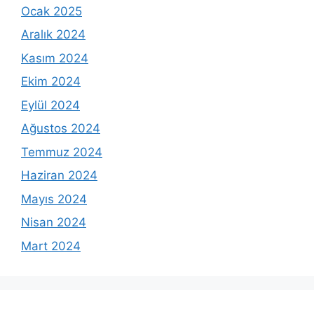
Ocak 2025
Aralık 2024
Kasım 2024
Ekim 2024
Eylül 2024
Ağustos 2024
Temmuz 2024
Haziran 2024
Mayıs 2024
Nisan 2024
Mart 2024