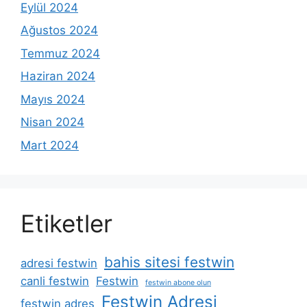
Eylül 2024
Ağustos 2024
Temmuz 2024
Haziran 2024
Mayıs 2024
Nisan 2024
Mart 2024
Etiketler
bahis sitesi festwin
adresi festwin
canli festwin
Festwin
festwin abone olun
Festwin Adresi
festwin adres