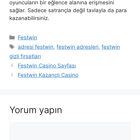
oyuncuların bir eğlence alanına erişmesini
sağlar. Sadece satrançla değil tavlayla da para
kazanabilirsiniz.
Kategoriler
Festwin
Etiketler
adresi festwin
,
festwin adresleri
,
festwin
gizli fırsatları
Festwin Casino Sayfası
Festwin Kazançlı Casino
Yorum yapın
Yorum