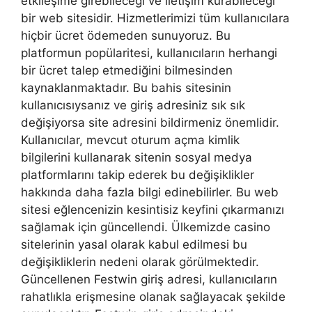
etkileşime girebileceği ve iletişim kurabileceği
bir web sitesidir. Hizmetlerimizi tüm kullanıcılara
hiçbir ücret ödemeden sunuyoruz. Bu
platformun popülaritesi, kullanıcıların herhangi
bir ücret talep etmediğini bilmesinden
kaynaklanmaktadır. Bu bahis sitesinin
kullanıcısıysanız ve giriş adresiniz sık sık
değişiyorsa site adresini bildirmeniz önemlidir.
Kullanıcılar, mevcut oturum açma kimlik
bilgilerini kullanarak sitenin sosyal medya
platformlarını takip ederek bu değişiklikler
hakkında daha fazla bilgi edinebilirler. Bu web
sitesi eğlencenizin kesintisiz keyfini çıkarmanızı
sağlamak için güncellendi. Ülkemizde casino
sitelerinin yasal olarak kabul edilmesi bu
değişikliklerin nedeni olarak görülmektedir.
Güncellenen Festwin giriş adresi, kullanıcıların
rahatlıkla erişmesine olanak sağlayacak şekilde