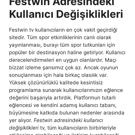
Festwin Adresindeki
Kullanıcı Değişiklikleri
Festwin tv kullanıcıların en çok vakit geçirdiği
sitedir. Tüm spor etkinliklerinin canlı olarak
yayınlanması, burayı tüm spor tutkunları için
popüler bir destinasyon haline getiriyor. Kullanıcı
derecelendirmeleri en uygun olanlardır. Maçı
bizzat izleme şansımız çok az. Ancak oyunun
sonuçlanması için hala birkaç olasılık var.
Yüksek çözünürlüklü kalitede kesintisiz
programlama sunarak kullanıcılarımızın eğlence
değerini başarıyla artırdık. Platformun tutarlı
eğlencesi ve kendini adamış kullanıcı tabanı,
büyümesine katkıda bulunan nedenler arasında
yer alıyor.
Festwin adresindeki kullanıcı
değişiklikleri
tv, tüm kullanıcıların birbirleriyle