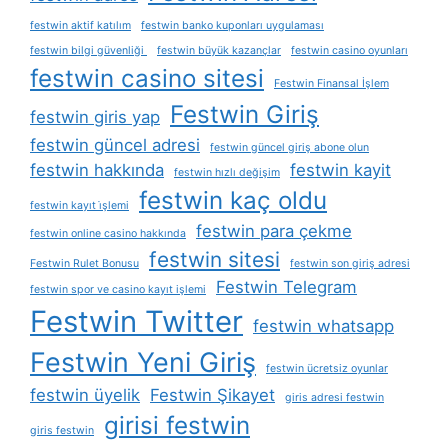
festwin aktif katılım
festwin banko kuponları uygulaması
festwin bilgi güvenliği
festwin büyük kazançlar
festwin casino oyunları
festwin casino sitesi
Festwin Finansal İşlem
Festwin Giriş
festwin giris yap
festwin güncel adresi
festwin güncel giriş abone olun
festwin hakkında
festwin kayit
festwin hızlı değişim
festwin kaç oldu
festwin kayıt i̇şlemi
festwin para çekme
festwin online casino hakkında
festwin sitesi
Festwin Rulet Bonusu
festwin son giriş adresi
Festwin Telegram
festwin spor ve casino kayıt işlemi
Festwin Twitter
festwin whatsapp
Festwin Yeni Giriş
festwin ücretsiz oyunlar
festwin üyelik
Festwin Şikayet
giris adresi festwin
girisi festwin
giris festwin