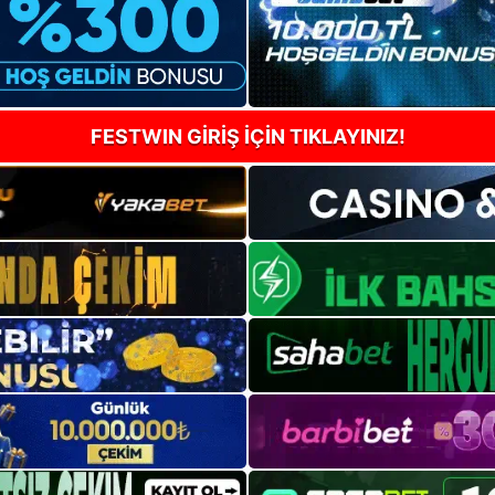
FESTWIN GİRİŞ İÇİN TIKLAYINIZ!