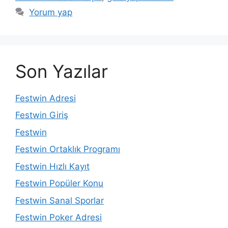
Yorum yap
Son Yazılar
Festwin Adresi
Festwin Giriş
Festwin
Festwin Ortaklık Programı
Festwin Hızlı Kayıt
Festwin Popüler Konu
Festwin Sanal Sporlar
Festwin Poker Adresi