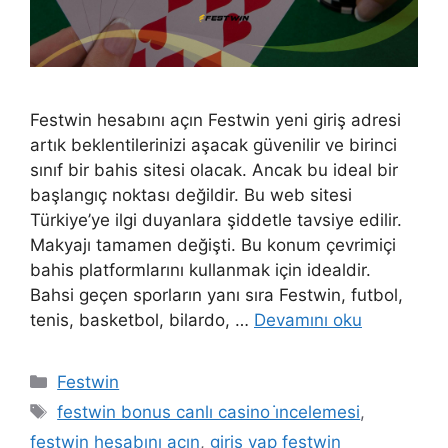
Festwin hesabını açın Festwin yeni giriş adresi
artık beklentilerinizi aşacak güvenilir ve birinci
sınıf bir bahis sitesi olacak. Ancak bu ideal bir
başlangıç ​​noktası değildir. Bu web sitesi
Türkiye’ye ilgi duyanlara şiddetle tavsiye edilir.
Makyajı tamamen değişti. Bu konum çevrimiçi
bahis platformlarını kullanmak için idealdir.
Bahsi geçen sporların yanı sıra Festwin, futbol, ​​
tenis, basketbol, ​​bilardo, …
Devamını oku
Kategoriler
Festwin
Etiketler
festwin bonus canlı casino i̇ncelemesi
,
festwin hesabını açın
,
giris yap festwin