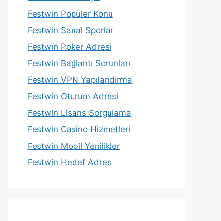
Festwin Popüler Konu
Festwin Sanal Sporlar
Festwin Poker Adresi
Festwin Bağlantı Sorunları
Festwin VPN Yapılandırma
Festwin Oturum Adresi
Festwin Lisans Sorgulama
Festwin Casino Hizmetleri
Festwin Mobil Yenilikler
Festwin Hedef Adres