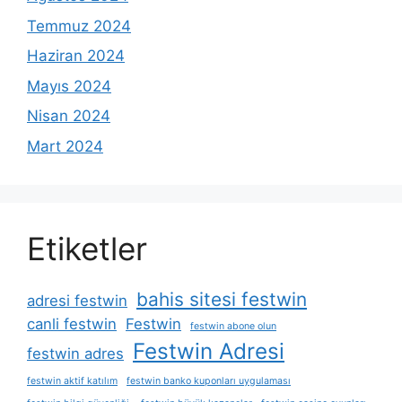
Temmuz 2024
Haziran 2024
Mayıs 2024
Nisan 2024
Mart 2024
Etiketler
bahis sitesi festwin
adresi festwin
canli festwin
Festwin
festwin abone olun
Festwin Adresi
festwin adres
festwin aktif katılım
festwin banko kuponları uygulaması