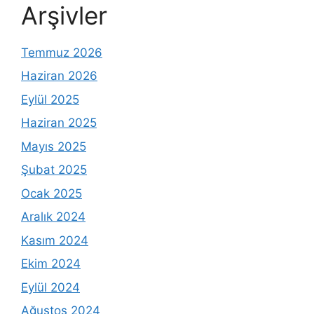
Arşivler
Temmuz 2026
Haziran 2026
Eylül 2025
Haziran 2025
Mayıs 2025
Şubat 2025
Ocak 2025
Aralık 2024
Kasım 2024
Ekim 2024
Eylül 2024
Ağustos 2024