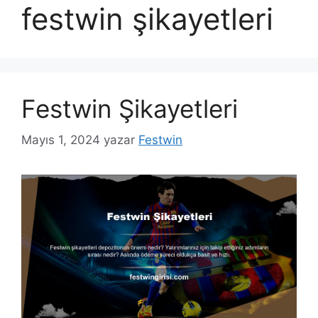
festwin şikayetleri
Festwin Şikayetleri
Mayıs 1, 2024
yazar
Festwin