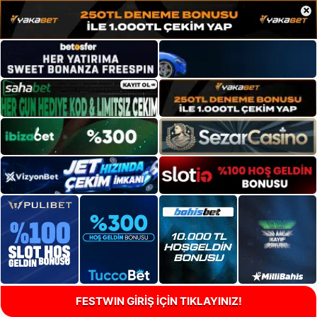
×
FESTWIN GİRİŞ İÇİN TIKLAYINIZ!