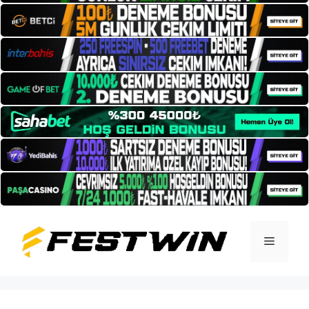
İçeriğe
atla
Menü